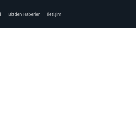
i
Bizden Haberler
İletişim
avan Uygulamaları
ası: Kapsamlı Metal Asma Tavan Uygulamaları Rehberi