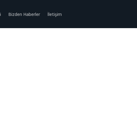
i
Bizden Haberler
İletişim
asarımları ile
rtırma Rehberi
rımları sadece estetik değil, aynı zamanda