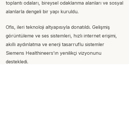
toplantı odaları, bireysel odaklanma alanları ve sosyal
alanlarla dengeli bir yapı kuruldu.
Ofis, ileri teknoloji altyapısıyla donatıldı. Gelişmiş
görüntüleme ve ses sistemleri, hızlı internet erişimi,
akıllı aydınlatma ve enerji tasarruflu sistemler
Siemens Healthineers’ın yenilikçi vizyonunu
destekledi.
Estetik ve doğallığın birleşimi tasarımda ön plandaydı.
Doğal ışık kullanımını artıran büyük cam paneller,
açık renk tonları ve doğal ahşap detaylar, modern ve
minimal bir estetikle bir araya getirildi.
Çevre dostu uygulamalar tercih edildi. Geri
dönüştürülebilir malzemeler, enerji tasarrufu